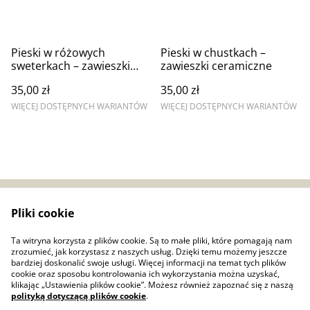
Pieski w różowych
Pieski w chustkach –
sweterkach – zawieszki
zawieszki ceramiczne
ceramiczne
35,00 zł
35,00 zł
WIĘCEJ DOSTĘPNYCH WARIANTÓW
WIĘCEJ DOSTĘPNYCH WARIANTÓW
Pliki cookie
Zwroty i reklamacje
Regulamin
Bezpieczeństwo
Polityka prywatności
Ta witryna korzysta z plików cookie. Są to małe pliki, które pomagają nam
produktów (GPSR)
zrozumieć, jak korzystasz z naszych usług. Dzięki temu możemy jeszcze
Polityka plików cookie
bardziej doskonalić swoje usługi. Więcej informacji na temat tych plików
cookie oraz sposobu kontrolowania ich wykorzystania można uzyskać,
klikając „Ustawienia plików cookie”. Możesz również zapoznać się z naszą
polityką dotyczącą plików cookie
.