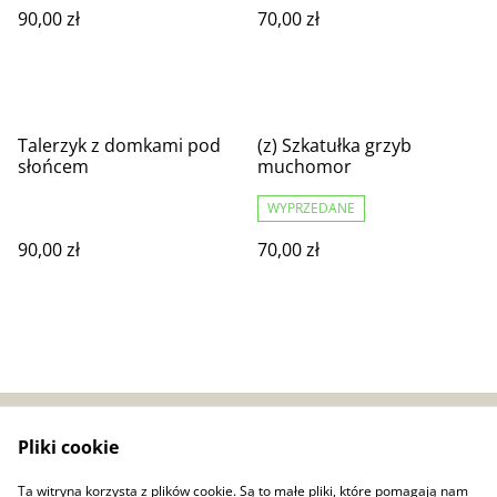
90,00 zł
70,00 zł
Talerzyk z domkami pod
(z) Szkatułka grzyb
słońcem
muchomor
WYPRZEDANE
90,00 zł
70,00 zł
Pliki cookie
Zwroty i reklamacje
Regulamin
Bezpieczeństwo
Polityka prywatności
Ta witryna korzysta z plików cookie. Są to małe pliki, które pomagają nam