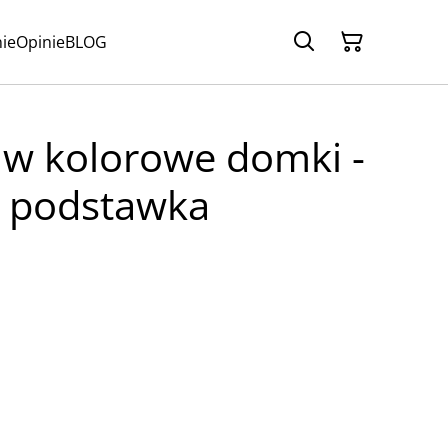
ie
Opinie
BLOG
k w kolorowe domki -
 podstawka