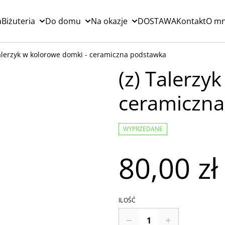
a
Biżuteria
Do domu
Na okazje
DOSTAWA
Kontakt
O mn
Talerzyk w kolorowe domki - ceramiczna podstawka
(z) Talerzy
ceramiczna
WYPRZEDANE
80,00 zł
ILOŚĆ