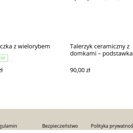
eczka z wielorybem
Talerzyk ceramiczny z
domkami – podstawka
ANE
jesiennych kolorach
zł
90,00 zł
gulamin
Bezpieczeństwo
Polityka prywatnoś
produktów (GPSR)