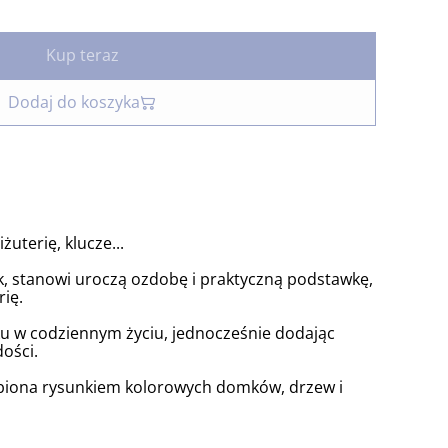
Kup teraz
Dodaj do koszyka
uterię, klucze...
zyk, stanowi uroczą ozdobę i praktyczną podstawkę,
rię.
u w codziennym życiu, jednocześnie dodając
ości.
iona rysunkiem kolorowych domków, drzew i