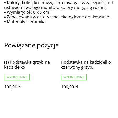
▪️ Kolory: fiolet, kremowy, ecru (uwaga - w zależności od
ustawień Twojego monitora kolory mogą się różnić).
▪️ Wymiary: ok. 8 x 9 cm.
▪️ Zapakowana w estetyczne, ekologiczne opakowanie.
▪️ Materiały: ceramika.
Powiązane pozycje
(z) Podstawka grzyb na
Podstawka na kadzidełko
kadzidełko
czerwony grzyb
muchomor
WYPRZEDANE
WYPRZEDANE
100,00 zł
100,00 zł