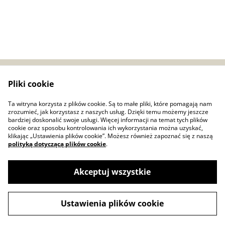
Pliki cookie
Zwroty i reklamacje
Regulamin
Bezpieczeństwo
Polityka prywatności
Ta witryna korzysta z plików cookie. Są to małe pliki, które pomagają nam
produktów (GPSR)
zrozumieć, jak korzystasz z naszych usług. Dzięki temu możemy jeszcze
Polityka plików cookie
bardziej doskonalić swoje usługi. Więcej informacji na temat tych plików
cookie oraz sposobu kontrolowania ich wykorzystania można uzyskać,
klikając „Ustawienia plików cookie”. Możesz również zapoznać się z naszą
polityką dotyczącą plików cookie
.
Akceptuj wszystkie
©
2026
DROBNE ceramika i papier
Ustawienia plików cookie
powered by