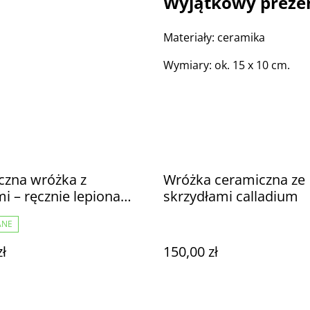
Wyjątkowy prezen
Materiały: ceramika
Wymiary: ok. 15 x 10 cm.
czna wróżka z
Wróżka ceramiczna ze
i – ręcznie lepiona
skrzydłami calladium
 ścienna
ANE
zł
150,00 zł