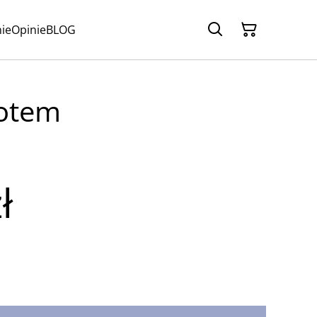
ie
Opinie
BLOG
kotem
ł