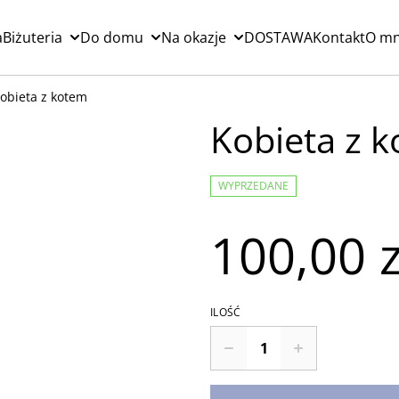
a
Biżuteria
Do domu
Na okazje
DOSTAWA
Kontakt
O mn
obieta z kotem
Kobieta z 
WYPRZEDANE
100,00 z
ILOŚĆ