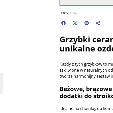
UDOSTĘPNIJ
Grzybki cera
unikalne oz
Każdy z tych grzybków to ma
szkliwione w naturalnych odc
tworzą harmonijny zestaw i
Beżowe, brązowe i
dodatki do stroi
Idealne na choinkę, do kom