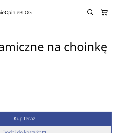
ie
Opinie
BLOG
ramiczne na choinkę
Kup teraz
Dodaj do koszyka