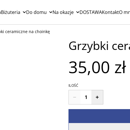
a
Biżuteria
Do domu
Na okazje
DOSTAWA
Kontakt
O mn
ki ceramiczne na choinkę
Grzybki ce
35,00 zł
ILOŚĆ