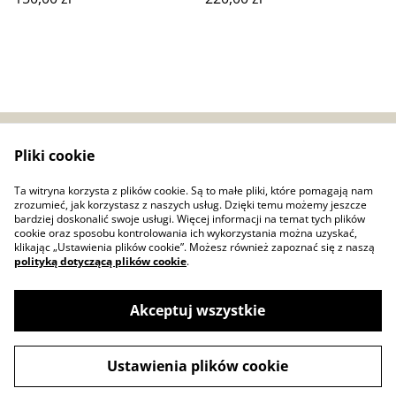
Pliki cookie
Zwroty i reklamacje
Regulamin
Bezpieczeństwo
Polityka prywatności
Ta witryna korzysta z plików cookie. Są to małe pliki, które pomagają nam
produktów (GPSR)
zrozumieć, jak korzystasz z naszych usług. Dzięki temu możemy jeszcze
Polityka plików cookie
bardziej doskonalić swoje usługi. Więcej informacji na temat tych plików
cookie oraz sposobu kontrolowania ich wykorzystania można uzyskać,
klikając „Ustawienia plików cookie”. Możesz również zapoznać się z naszą
polityką dotyczącą plików cookie
.
Akceptuj wszystkie
©
2026
DROBNE ceramika i papier
Ustawienia plików cookie
powered by