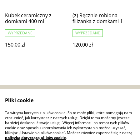
Kubek ceramiczny z
(z) Ręcznie robiona
domkami 400 ml
filiżanka z domkami 1
WYPRZEDANE
WYPRZEDANE
150,00 zł
120,00 zł
Pliki cookie
Zwroty i reklamacje
Regulamin
Bezpieczeństwo
Polityka prywatności
Ta witryna korzysta z plików cookie. Są to małe pliki, które pomagają nam
produktów (GPSR)
zrozumieć, jak korzystasz z naszych usług. Dzięki temu możemy jeszcze
Polityka plików cookie
bardziej doskonalić swoje usługi. Więcej informacji na temat tych plików
cookie oraz sposobu kontrolowania ich wykorzystania można uzyskać,
klikając „Ustawienia plików cookie”. Możesz również zapoznać się z naszą
polityką dotyczącą plików cookie
.